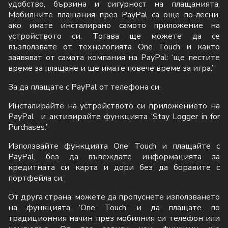
удобство, бързина и сигурност на плащанията.
Мобилните плащания през PayPal са още по-лесни,
ако имате инсталирано самото приложение на
устройството си. Тогава ще можете да се
възползвате от технологията One Touch и както
заявяват от самата компания на PayPal: ‘ще пестите
време за плащане и ще имате повече време за игра.’
За да плащате с PayPal от телефона си,
Инсталирайте на устройството си приложението на
PayPal и активирайте функцията ‘Stay Logger in for
Purchases.’
Използвайте функцията One Touch и плащайте с
PayPal, без да въвеждате информацията за
кредитната си карта и дори без да боравите с
портфейла си.
От друга страна, можете да пропуснете използването
на функцията ‘One Touch’ и да плащате по
традиционния начин през мобилния си телефон или