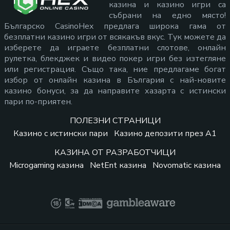
казина и казино игри са
събрани на едно място!
Българско CasinoHex предлага широка гама от
безплатни казино игри от всякакъв вкус. Тук можете да
изберете да играете безплатни слотове, онлайн
рулетка, блекджек и видео покер игри без изтегляне
или регистрация. Също така, ние предлагаме богат
избор от онлайн казина в България с най-новите
казино бонуси, за да направите хазарта с истински
пари по-приятен.
ПОЛЕЗНИ СТРАНИЦИ
Казино с истински пари
Казино депозити през A1
КАЗИНА ОТ РАЗРАБОТЧИЦИ
Microgaming казина
NetEnt казина
Novomatic казина