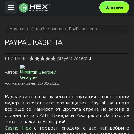
Влизане
Начало
Онлайн Казина
PayPal казина
PAYPAL КАЗИНА
РЕЙТИНГ:
players voted:
0
Автор:
Martin Georgiev
Актуализиране:
19/05/2025
Радвайки се на заслужената репутация на неоспорим
лидер в световните разплащания, PayPal казината
все още се намират от другата страна на закона в
страни като САЩ, Канада и Австралия. За щастие
това не важи за България!
Casino Hex
с гордост споделя с вас най-добрите