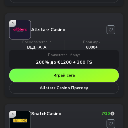
5
Allstarz Casino
Време за теглене
Брой игри
ВЕДНАГА
8000+
Приветствен бонус
200% до €1200 + 300 FS
Играй сега
Allstarz Casino Преглед
SnatchCasino
7
/10
6