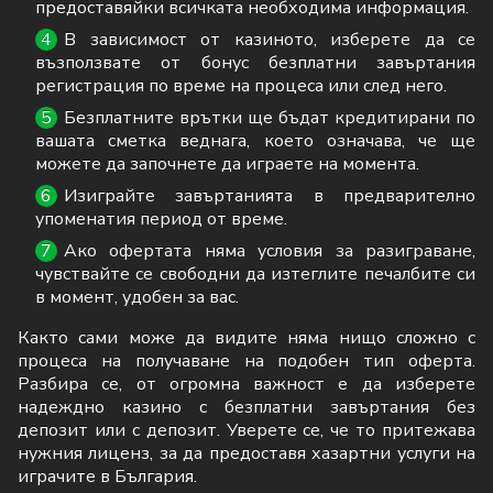
предоставяйки всичката необходима информация.
В зависимост от казиното, изберете да се
възползвате от бонус безплатни завъртания
регистрация по време на процеса или след него.
Безплатните врътки ще бъдат кредитирани по
вашата сметка веднага, което означава, че ще
можете да започнете да играете на момента.
Изиграйте завъртанията в предварително
упоменатия период от време.
Ако офертата няма условия за разиграване,
чувствайте се свободни да изтеглите печалбите си
в момент, удобен за вас.
Както сами може да видите няма нищо сложно с
процеса на получаване на подобен тип оферта.
Разбира се, от огромна важност е да изберете
надеждно казино с безплатни завъртания без
депозит или с депозит. Уверете се, че то притежава
нужния лиценз, за да предоставя хазартни услуги на
играчите в България.