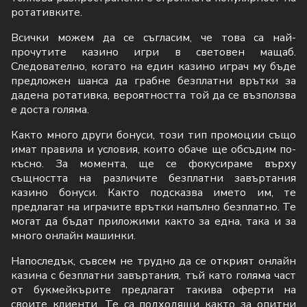
ротативките.
Всички можем да се съгласим, че това са най-
прочутите казино игри в световен мащаб.
Следователно, когато на един казино играч му бъде
предложен шанса да грабне безплатни врътки за
дадена ротативка, вероятността той да се възползва
е доста голяма.
Както много други бонуси, този тип промоции също
имат правила и условия, които обаче ще обсъдим по-
късно. За момента, ще се фокусираме върху
същността на различите безплатни завъртания
казино бонуси. Както подсказва името им, те
предлагат на играчите врътки напълно безплатно. Те
могат да бъдат приложими както за една, така и за
много онлайн машинки.
Напоследък, съвсем не трудно да се открият онлайн
казина с безплатни завъртания, тъй като голяма част
от букмейкърите предлагат такива оферти на
своите клиенти. Те са подходящи както за опитни