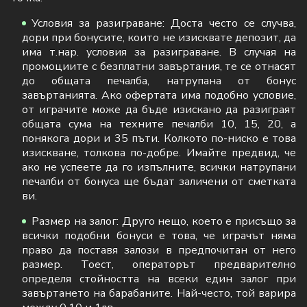
Условия за разиграване: Доста често се случва,
дори при бонусите, които не изисквате депозит, да
има т.нар. условия за разиграване. В случая на
промоциите с безплатни завъртания, те се отнасят
до общата печалба, натрупана от бонус
завъртанията. Ако офертата има подобно условие,
от играчите може да бъде изискано да разиграят
общата сума на техните печалби 10, 15, 20, а
понякога дори и 35 пъти. Колкото по-ниско е това
изискване, толкова по-добре. Имайте предвид, че
ако не успеете да го изпълните, всички натрупани
печалби от бонуса ще бъдат заличени от сметката
ви.
Размер на залог: Друго нещо, което е присъщо за
всички подобни бонуси е това, че играчът няма
право да поставя залози в предпочитан от него
размер. Тоест, операторът предварително
определя стойността на всеки един залог при
завъртането на барабаните. Най-често, той варира