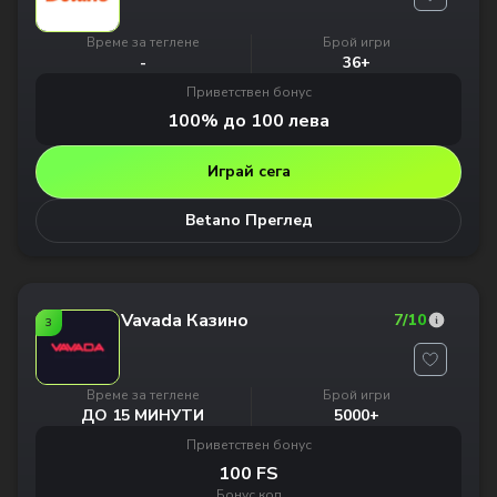
Време за теглене
Брой игри
-
36+
Приветствен бонус
100% до 100 лева
Играй сега
Betano Преглед
Vavada Казино
7
/10
3
Време за теглене
Брой игри
ДО 15 МИНУТИ
5000+
Приветствен бонус
100 FS
Бонус код