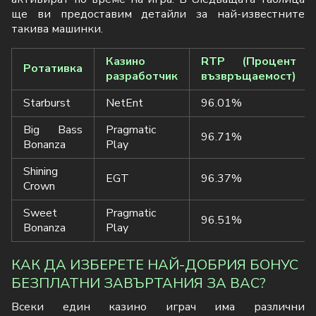
ще ви предоставим детайли за най-известните
такива машинки.
Казино
RTP
(Процент
Ротативка
разработчик
възвръщаемост)
Starburst
NetEnt
96.01%
Big Bass
Pragmatic
96.71%
Bonanza
Play
Shining
EGT
96.37%
Crown
Sweet
Pragmatic
96.51%
Bonanza
Play
КАК ДА ИЗБЕРЕТЕ НАЙ-ДОБРИЯ БОНУС
БЕЗПЛАТНИ ЗАВЪРТАНИЯ ЗА ВАС?
Всеки един казино играч има различни