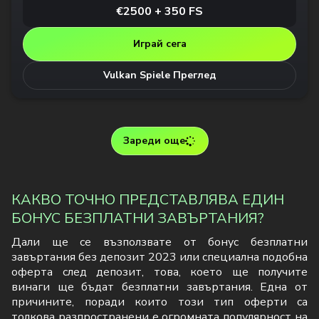
€2500 + 350 FS
Играй сега
Vulkan Spiele Преглед
Зареди още
КАКВО ТОЧНО ПРЕДСТАВЛЯВА ЕДИН
БОНУС БЕЗПЛАТНИ ЗАВЪРТАНИЯ?
Дали ще се възползвате от бонус безплатни
завъртания без депозит 2023 или специална подобна
оферта след депозит, това, което ще получите
винаги ще бъдат безплатни завъртания. Една от
причините, поради които този тип оферти са
толкова разпространени е огромната популярност на