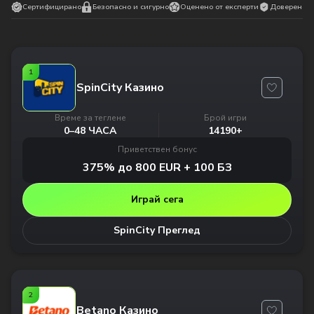
Сертифицирано
Безопасно и сигурно
Оценено от експерти
Доверено
1
SpinCity Казино
Време за теглене
Брой игри
0–48 ЧАСА
14190+
Приветствен бонус
375% до 800 EUR + 100 БЗ
Играй сега
SpinCity Преглед
2
Betano Казино