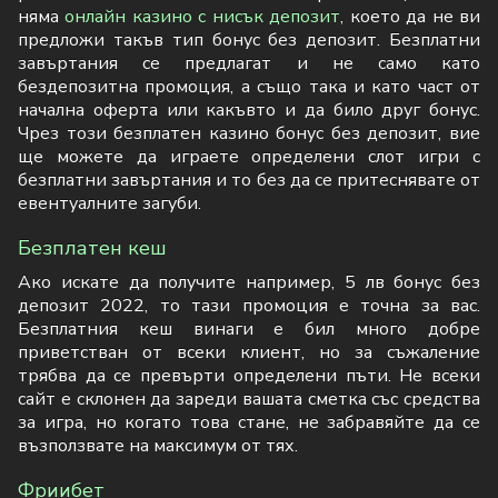
няма
онлайн казино с нисък депозит
, което да не ви
предложи такъв тип
бонус без депозит
. Безплатни
завъртания се предлагат и не само като
бездепозитна промоция, а също така и като част от
начална оферта или какъвто и да било друг бонус.
Чрез този безплатен казино бонус без депозит, вие
ще можете да играете определени слот игри с
безплатни завъртания
и то без да се притеснявате от
евентуалните загуби.
Безплатен кеш
Ако искате да получите например, 5 лв бонус без
депозит 2022, то тази промоция е точна за вас.
Безплатния кеш винаги е бил много добре
приветстван от всеки клиент, но за съжаление
трябва да се превърти определени пъти. Не всеки
сайт е склонен да зареди вашата сметка със средства
за игра, но когато това стане, не забравяйте да се
възползвате на максимум от тях.
Фриибет