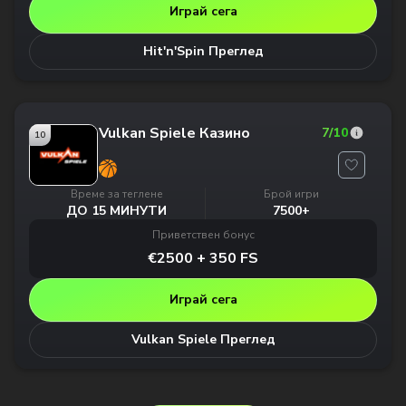
Играй сега
Hit'n'Spin Преглед
Vulkan Spiele Казино
7
/10
10
Време за теглене
Брой игри
ДО 15 МИНУТИ
7500+
Приветствен бонус
€2500 + 350 FS
Играй сега
Vulkan Spiele Преглед