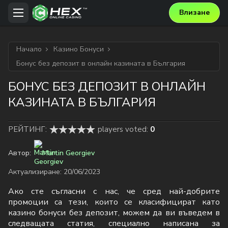
Влизане
Начало
Казино Бонуси
Бонус без депозит в онлайн казината в България
БОНУС БЕЗ ДЕПОЗИТ В ОНЛАЙН
КАЗИНАТА В БЪЛГАРИЯ
РЕЙТИНГ:
players voted:
0
Автор:
Martin Georgiev
Актуализиране:
20/06/2023
Ако сте съгласни с нас, че сред най-добрите
промоции са тези, които се класифицират като
казино бонуси без депозит, можем да ви въведем в
следващата статия, специално написана за