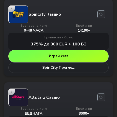
4
SpinCity Казино
Време за теглене
Брой игри
0–48 ЧАСА
14190+
Приветствен бонус
375% до 800 EUR + 100 БЗ
Играй сега
SpinCity Преглед
5
Allstarz Casino
Време за теглене
Брой игри
ВЕДНАГА
8000+