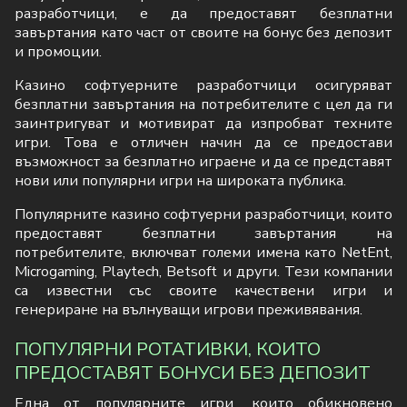
разработчици, е да предоставят безплатни
завъртания като част от своите
на бонус без депозит
и промоции.
Казино софтуерните разработчици осигуряват
безплатни завъртания на потребителите с цел да ги
заинтригуват и мотивират да изпробват техните
игри. Това е отличен начин да се предостави
възможност за безплатно играене и да се представят
нови или популярни игри на широката публика.
Популярните казино софтуерни разработчици, които
предоставят безплатни завъртания на
потребителите, включват големи имена като NetEnt,
Microgaming, Playtech, Betsoft и други. Тези компании
са известни със своите качествени игри и
генериране на вълнуващи игрови преживявания.
ПОПУЛЯРНИ РОТАТИВКИ, КОИТО
ПРЕДОСТАВЯТ БОНУСИ БЕЗ ДЕПОЗИТ
Една от популярните игри, които обикновено