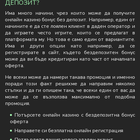
ДЕПОЗИТ?
Има много начини, чрез които може да получите
онлайн казино бонус без депозит. Например, един от
начините е да сте лоялен клиент в даден оператор и
да играете често игрите, които се предлагат в
платформата му. Но това е само един от вариантите.
Има и други опции като например, да се
регистрирате в сайт, където бездепозитен бонус
може да ви бъде кредитиран като част от началната
оферта.
Не всеки може да намери такава промоция и именно
поради този факт решихме да направим няколко
стъпки и да ги опишем така, че всеки един от вас да
може да се възползва максимално от подобна
промоция.
Потърсете онлайн казино с бездепозитна бонус
оферта
Направете си безплатна онлайн регистрация
Потвърдете вашия новосъздаден акаунт