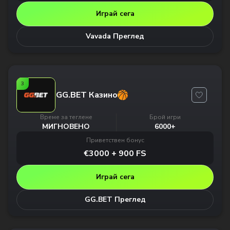
Играй сега
Vavada Преглед
3
GG.BET Казино
Време за теглене
Брой игри
МИГНОВЕНО
6000+
Приветствен бонус
€3000 + 900 FS
Играй сега
GG.BET Преглед