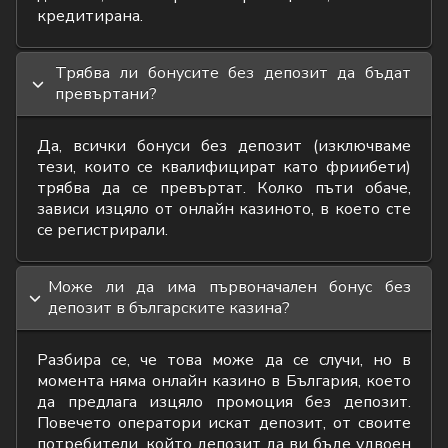
кредитирана.
Трябва ли бонусите без депозит да бъдат
превъртани?
Да, всички бонуси без депозит (изключваме
тези, които се квалифицират като фриибети)
трябва да се превъртат. Колко пъти обаче,
зависи изцяло от онлайн казиното, в което сте
се регистрирали.
Може ли да има първоначален бонус без
депозит в българските казина?
Разбира се, че това може да се случи, но в
момента няма онлайн казино в България, което
да предлага изцяло промоция без депозит.
Повечето оператори искат депозит, от своите
потребители, който депозит да ви бъде удвоен