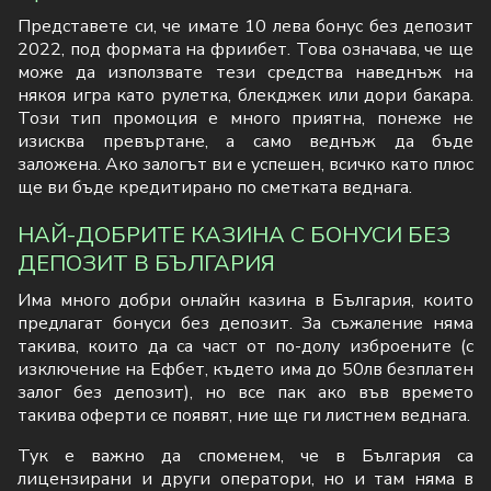
Представете си, че имате 10 лева бонус без депозит
2022, под формата на фриибет. Това означава, че ще
може да използвате тези средства наведнъж на
някоя игра като рулетка, блекджек или дори бакара.
Този тип промоция е много приятна, понеже не
изисква превъртане, а само веднъж да бъде
заложена. Ако залогът ви е успешен, всичко като плюс
ще ви бъде кредитирано по сметката веднага.
НАЙ-ДОБРИТЕ КАЗИНА С БОНУСИ БЕЗ
ДЕПОЗИТ В БЪЛГАРИЯ
Има много добри онлайн казина в България, които
предлагат бонуси без депозит. За съжаление няма
такива, които да са част от по-долу изброените (с
изключение на Ефбет, където има до 50лв безплатен
залог без депозит), но все пак ако във времето
такива оферти се появят, ние ще ги листнем веднага.
Тук е важно да споменем, че в България са
лицензирани и други оператори, но и там няма в