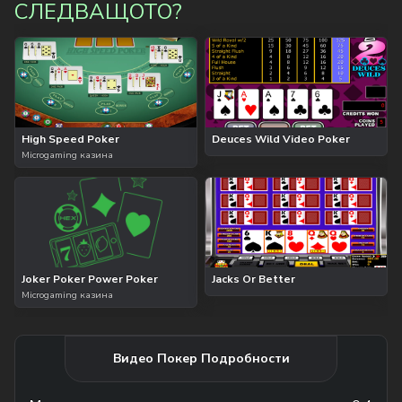
СЛЕДВАЩОТО?
High Speed Poker
Deuces Wild Video Poker
Microgaming казина
Joker Poker Power Poker
Jacks Or Better
Microgaming казина
Видео Покер Подробности