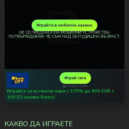
Играйте в мобилно казино
НЕ СЕ ПРЕДЛАГА НА МОБИЛНИ УСТРОЙСТВА
ПОТВЪРЖДАВАМ, ЧЕ СЪМ НАД 18-ГОДИШНА ВЪЗРАСТ.
Играй сега
Сигурен линк
Играйте за истински пари с 375% до 800 EUR +
100 БЗ казино бонус!
КАКВО ДА ИГРАЕТЕ