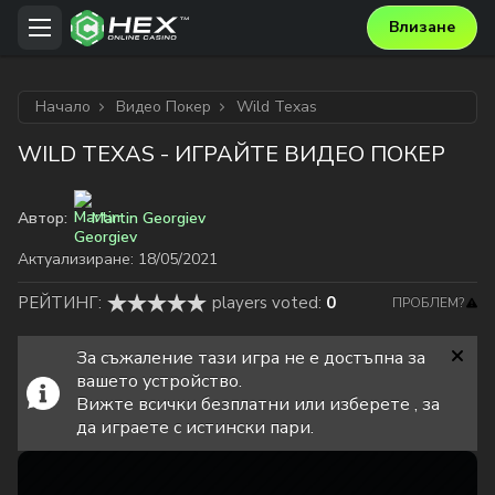
Влизане
Начало
Видео Покер
Wild Texas
WILD TEXAS - ИГРАЙТЕ ВИДЕО ПОКЕР
Автор:
Martin Georgiev
Актуализиране:
18/05/2021
РЕЙТИНГ:
players voted:
0
ПРОБЛЕМ?
За съжаление тази игра не е достъпна за
вашето устройство.
Вижте всички безплатни
или изберете
, за
да играете с истински пари.