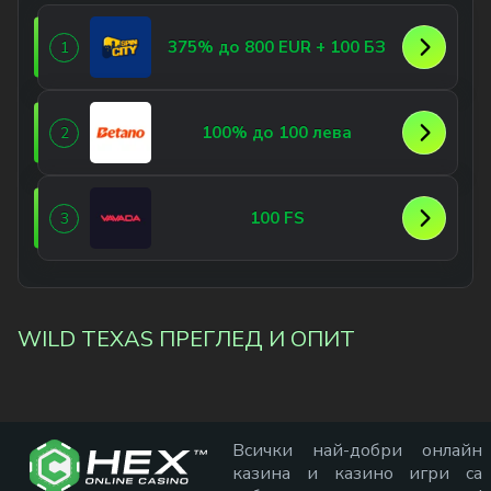
375% до 800 EUR + 100 БЗ
1
100% до 100 лева
2
100 FS
3
WILD TEXAS ПРЕГЛЕД И ОПИТ
Всички най-добри онлайн
казина и казино игри са